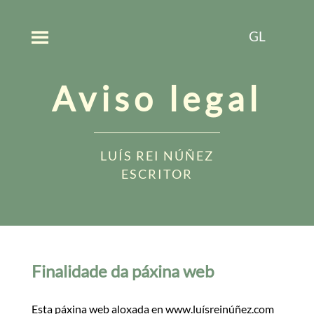
GL
Aviso legal
LUÍS REI NÚÑEZ
ESCRITOR
Finalidade da páxina web
Esta páxina web aloxada en www.luísreinúñez.com