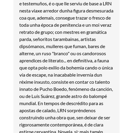
e testemuños, é o que lle serviu de base a LRN
nesta viaxe arredor dunha figura desmesurada
coa que, ademais, consegue trazar o fresco de
toda unha época de penitencia e un moi veraz
retrato de grupo; con mestres en gramática
parda, señoritos tarambainas, artistas
dipsómanos, mulleres que fuman, bares de
alterne, un ruso "branco" ou os candorosos
aprendices de literato... en definitiva, a fauna
que opta polo exilio da bohemia cando o única
vía de escape, na inacabable invernía dun
réxime inxusto, consiste en contar co talento
innato de Pucho Boedo, fenómeno da canción,
ou de Luís Suárez, grande astro do balompé
mundial. En tempos de descrédito para as
apostas de calado, LRN sorpréndenos
construíndo unha obra que, sen deixar de ser
rigorosamente contemporánea, é de clara
estirpe cervantina. Novela, si; mais tamén