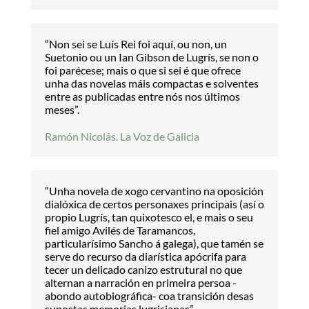
“Non sei se Luís Rei foi aquí, ou non, un
Suetonio ou un Ian Gibson de Lugrís, se non o
foi parécese; mais o que si sei é que ofrece
unha das novelas máis compactas e solventes
entre as publicadas entre nós nos últimos
meses”.
Ramón Nicolás. La Voz de Galicia
“Unha novela de xogo cervantino na oposición
dialóxica de certos personaxes principais (así o
propio Lugrís, tan quixotesco el, e mais o seu
fiel amigo Avilés de Taramancos,
particularísimo Sancho á galega), que tamén se
serve do recurso da diarística apócrifa para
tecer un delicado canizo estrutural no que
alternan a narración en primeira persoa -
abondo autobiográfica- coa transición desas
supostas memorias lugrisianas”.