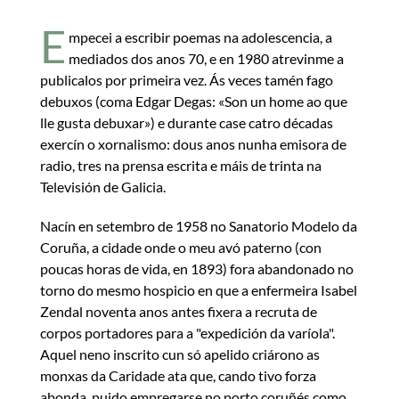
E
mpecei a escribir poemas na adolescencia, a
mediados dos anos 70, e en 1980 atrevinme a
publicalos por primeira vez. Ás veces tamén fago
debuxos (coma Edgar Degas: «Son un home ao que
lle gusta debuxar») e durante case catro décadas
exercín o xornalismo: dous anos nunha emisora de
radio, tres na prensa escrita e máis de trinta na
Televisión de Galicia.
Nacín en setembro de 1958 no Sanatorio Modelo da
Coruña, a cidade onde o meu avó paterno (con
poucas horas de vida, en 1893) fora abandonado no
torno do mesmo hospicio en que a enfermeira Isabel
Zendal noventa anos antes fixera a recruta de
corpos portadores para a "expedición da varíola".
Aquel neno inscrito cun só apelido criárono as
monxas da Caridade ata que, cando tivo forza
abonda, puido empregarse no porto coruñés como