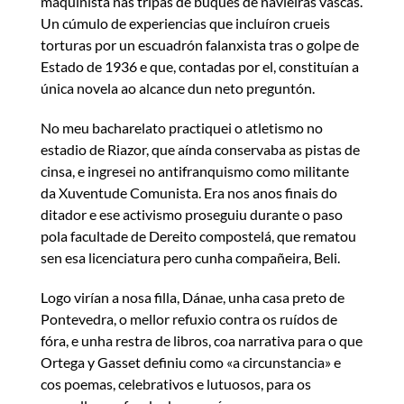
maquinista nas tripas de buques de navieiras vascas.
Un cúmulo de experiencias que incluíron crueis
torturas por un escuadrón falanxista tras o golpe de
Estado de 1936 e que, contadas por el, constituían a
única novela ao alcance dun neto preguntón.
No meu bacharelato practiquei o atletismo no
estadio de Riazor, que aínda conservaba as pistas de
cinsa, e ingresei no antifranquismo como militante
da Xuventude Comunista. Era nos anos finais do
ditador e ese activismo proseguiu durante o paso
pola facultade de Dereito compostelá, que rematou
sen esa licenciatura pero cunha compañeira, Beli.
Logo virían a nosa filla, Dánae, unha casa preto de
Pontevedra, o mellor refuxio contra os ruídos de
fóra, e unha restra de libros, coa narrativa para o que
Ortega y Gasset definiu como «a circunstancia» e
cos poemas, celebrativos e lutuosos, para os