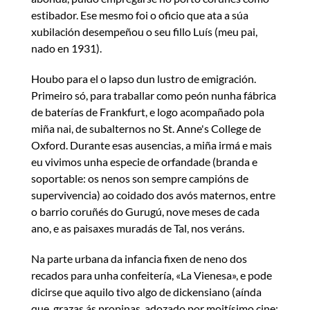
estibador. Ese mesmo foi o oficio que ata a súa
xubilación desempeñou o seu fillo Luís (meu pai,
nado en 1931).
Houbo para el o lapso dun lustro de emigración.
Primeiro só, para traballar como peón nunha fábrica
de baterías de Frankfurt, e logo acompañado pola
miña nai, de subalternos no St. Anne's College de
Oxford. Durante esas ausencias, a miña irmá e mais
eu vivimos unha especie de orfandade (branda e
soportable: os nenos son sempre campións de
supervivencia) ao coidado dos avós maternos, entre
o barrio coruñés do Gurugú, nove meses de cada
ano, e as paisaxes muradás de Tal, nos veráns.
Na parte urbana da infancia fixen de neno dos
recados para unha confeitería, «La Vienesa», e pode
dicirse que aquilo tivo algo de dickensiano (aínda
que, grazas ás propinas, adozado por moitísimo cine: