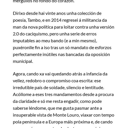
mergullos no fondo do corazón.
Dirixo desde hai vinte anos unha colección de
poesía, Tambo, e en 2014 regresei á militancia da
man da nova política para loitar contra unha versión
2.0 do caciquismo, pero unha serie de erros
imputables ao meu bando (e a min mesmo),
puxéronlle fin a iso tras un só mandato de esforzos
perfectamente inútiles nas bancadas da oposición
municipal.
Agora, cando xa vai quedando atrás a infancia da
vellez, redobro o compromiso coa escrita: ese
irredutible país de soidade, silencio e lentitude.
Acóllome a eses tres mandamentos desde a procura
da claridade e só me resta engadir, como pode
saberse léndome, que me gusta pasmar ante a
insuperable vista de Monte Louro, viaxar con tempo
pola península e a Europa máis próxima e, de cando