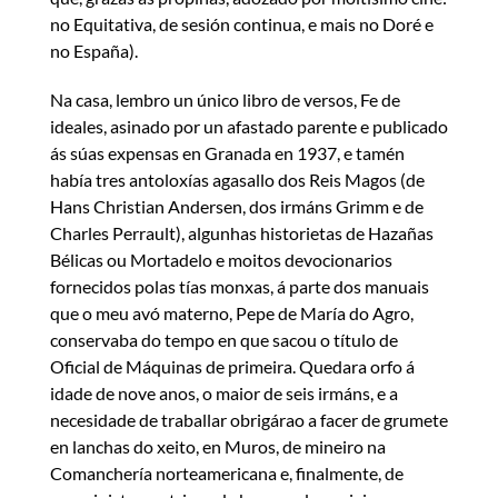
no Equitativa, de sesión continua, e mais no Doré e
no España).
Na casa, lembro un único libro de versos, Fe de
ideales, asinado por un afastado parente e publicado
ás súas expensas en Granada en 1937, e tamén
había tres antoloxías agasallo dos Reis Magos (de
Hans Christian Andersen, dos irmáns Grimm e de
Charles Perrault), algunhas historietas de Hazañas
Bélicas ou Mortadelo e moitos devocionarios
fornecidos polas tías monxas, á parte dos manuais
que o meu avó materno, Pepe de María do Agro,
conservaba do tempo en que sacou o título de
Oficial de Máquinas de primeira. Quedara orfo á
idade de nove anos, o maior de seis irmáns, e a
necesidade de traballar obrigárao a facer de grumete
en lanchas do xeito, en Muros, de mineiro na
Comanchería norteamericana e, finalmente, de