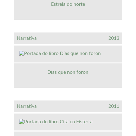
Estrela do norte
Narrativa
2013
Días que non foron
Narrativa
2011