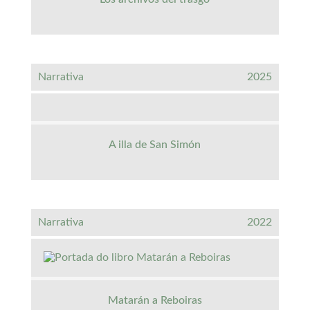
Narrativa
2025
A illa de San Simón
Narrativa
2022
Matarán a Reboiras