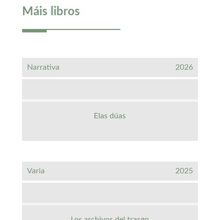
Máis libros
Narrativa
2026
Elas dúas
Varia
2025
Los archivos del trasgo