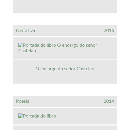
Narrativa
2016
O encargo do señor Castelao
Poesía
2014