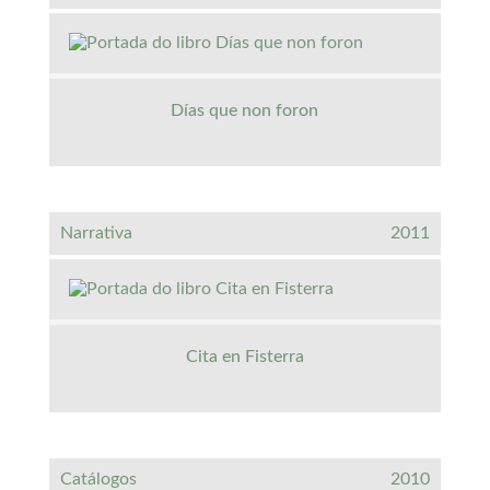
Días que non foron
Narrativa
2011
Cita en Fisterra
Catálogos
2010