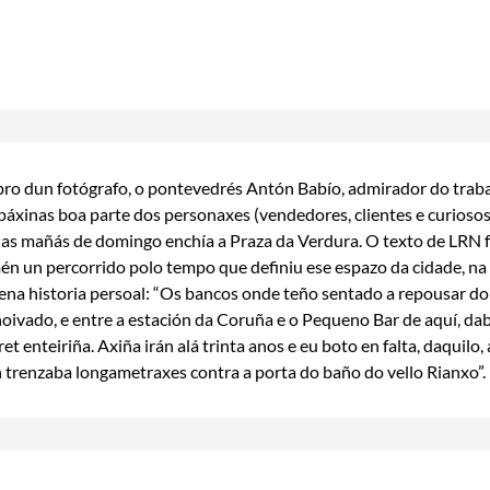
ibro dun fotógrafo, o pontevedrés Antón Babío, admirador do trabal
páxinas boa parte dos personaxes (vendedores, clientes e curiosos 
as mañás de domingo enchía a Praza da Verdura. O texto de LRN f
én un percorrido polo tempo que definiu ese espazo da cidade, na
na historia persoal: “Os bancos onde teño sentado a repousar do
oivado, e entre a estación da Coruña e o Pequeno Bar de aquí, da
et enteiriña. Axiña irán alá trinta anos e eu boto en falta, daquilo
 trenzaba longametraxes contra a porta do baño do vello Rianxo”.