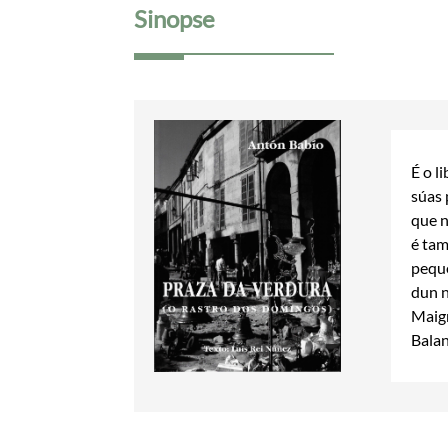
Sinopse
É o l
súas 
que n
é tam
peque
dun n
Maigr
Balan